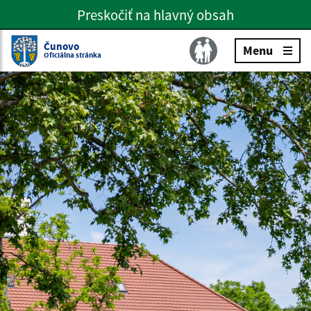
Preskočiť na hlavný obsah
Preskočiť na hlavné menu
Slovenčina
Čunovo
Menu
Oficiálna stránka