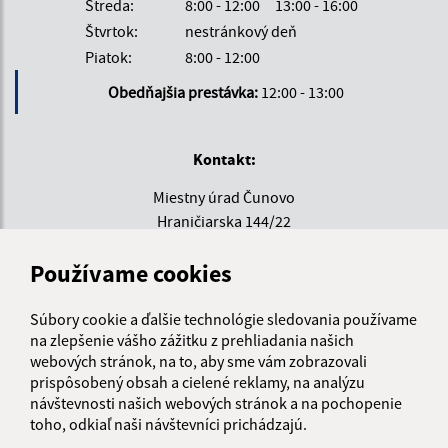
Streda:
8:00 - 12:00
13:00 - 16:00
Štvrtok:
nestránkový deň
Piatok:
8:00 - 12:00
Obedňajšia prestávka:
12:00 - 13:00
Kontakt:
Miestny úrad Čunovo
Hraničiarska 144/22
851 10 Bratislava
Používame cookies
miestnyurad@mc-cunovo.sk
+421 903 808 153
Súbory cookie a ďalšie technológie sledovania používame
na zlepšenie vášho zážitku z prehliadania našich
IČO: 00641243
webových stránok, na to, aby sme vám zobrazovali
prispôsobený obsah a cielené reklamy, na analýzu
návštevnosti našich webových stránok a na pochopenie
toho, odkiaľ naši návštevníci prichádzajú.