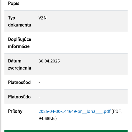
Popis
Platnosť od:
Typ
VZN
Platnosť do:
dokumentu
Doplňujúce
informácie
Filtrovať
Reset
Dátum
30.04.2025
zverejnenia
Platnosť od
-
Platnosť do
-
Prílohy
2025-04-30-144649-pr__loha___.pdf
(PDF,
94.68KB )