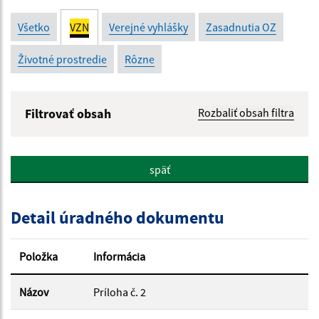
Všetko
VZN
Verejné vyhlášky
Zasadnutia OZ
Životné prostredie
Rôzne
Filtrovať obsah
Rozbaliť obsah filtra
Názov:
späť
Popis:
Detail úradného dokumentu
Dátum zverejnenia od:
Položka
Informácia
Dátum zverejnenia do:
Názov
Príloha č. 2