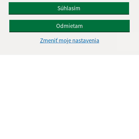
Súhlasím
Odmietam
Zmeniť moje nastavenia
Informácie o stránke:
Vyhlásenie o prístupnosti
Autorské práva
Ochrana osobných údajov
Navigácia:
Vytlačiť aktuálnu stránku