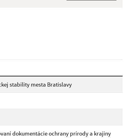
Dátum zverejnenia od:
Reset
ej stability mesta Bratislavy
vaní dokumentácie ochrany prírody a krajiny