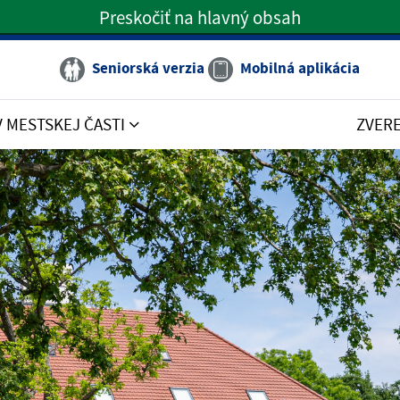
Preskočiť na hlavný obsah
Preskočiť na hlavné menu
Seniorská verzia
Mobilná aplikácia
V MESTSKEJ ČASTI
ZVER