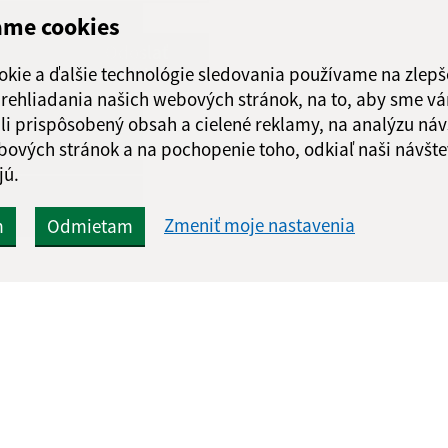
ame cookies
Google reCaptcha Response
Odoslať
ch
správu
okie a ďalšie technológie sledovania používame na zlepš
 prehliadania našich webových stránok, na to, aby sme v
li prispôsobený obsah a cielené reklamy, na analýzu náv
bových stránok a na pochopenie toho, odkiaľ naši návšte
jú.
Zmeniť moje nastavenia
m
Odmietam