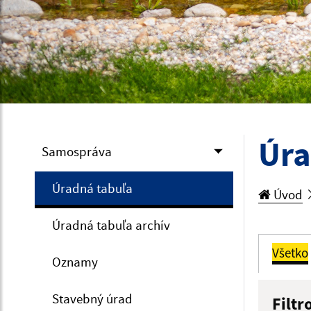
Úra
Samospráva
Úradná tabuľa
Úvod
Úradná tabuľa archív
Všetko
Oznamy
Stavebný úrad
Filtr