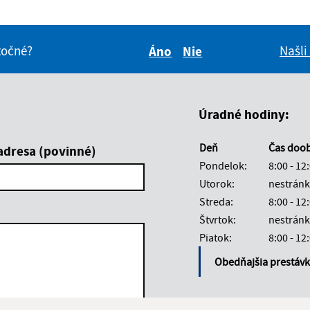
itočné?
Našli
Áno
Nie
Boli tieto informácie pre 
Boli tieto informáci
Úradné hodiny:
Deň
Čas doo
adresa (povinné)
Pondelok:
8:00 - 12
Utorok:
nestránk
Streda:
8:00 - 12
Štvrtok:
nestránk
Piatok:
8:00 - 12
Obedňajšia prestáv