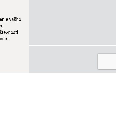
enie vášho
ám
števnosti
vníci