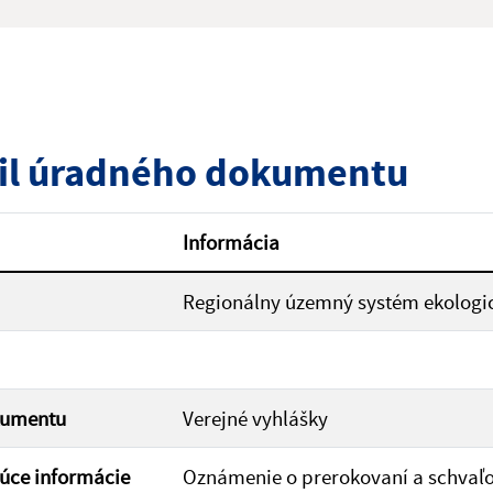
:
Popis:
zverejnenia do:
il úradného dokumentu
ovať
Informácia
Regionálny územný systém ekologick
kumentu
Verejné vyhlášky
úce informácie
Oznámenie o prerokovaní a schvaľo