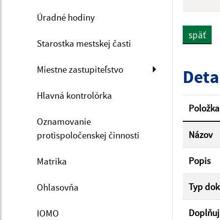
Názov
Úradné hodiny
späť
Starostka mestskej časti
Dátum 
Miestne zastupiteľstvo
Deta
Hlavná kontrolórka
Filtr
Položka
Oznamovanie
Názov
protispoločenskej činnosti
Popis
Matrika
Typ do
Ohlasovňa
Doplňuj
IOMO