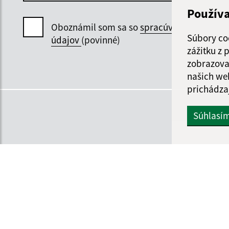
Použív
Oboznámil som sa so
spracúvaním osobný
Súbory co
údajov
(povinné)
zážitku z
zobrazova
našich we
prichádza
Súhlasí