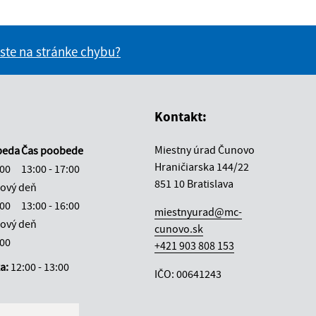
 ste na stránke chybu?
vás užitočné?
e pre vás užitočné?
Kontakt:
Miestny úrad Čunovo
beda
Čas poobede
Hraničiarska 144/22
:00
13:00 - 17:00
851 10 Bratislava
ový deň
:00
13:00 - 16:00
miestnyurad@mc-
ový deň
cunovo.sk
:00
+421 903 808 153
ka:
12:00 - 13:00
IČO: 00641243