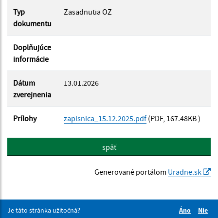
Typ
Zasadnutia OZ
dokumentu
Doplňujúce
informácie
Dátum
13.01.2026
zverejnenia
Prílohy
zapisnica_15.12.2025.pdf
(PDF, 167.48KB )
späť
Generované portálom
Uradne.sk
Je táto stránka užitočná?
Áno
Nie