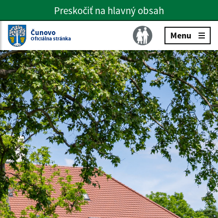
Preskočiť na hlavný obsah
Preskočiť na hlavné menu
Slovenčina
Čunovo
Menu
Oficiálna stránka