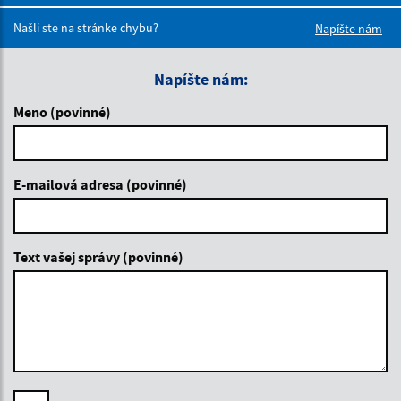
Boli tieto 
Boli 
Našli ste na stránke chybu?
Napíšte nám
Napíšte nám:
Meno (povinné)
E-mailová adresa (povinné)
Text vašej správy (povinné)