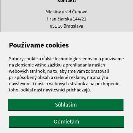
Kontakt:
Miestny úrad Čunovo
Hraničiarska 144/22
851 10 Bratislava
miestnyurad@mc-cunovo.sk
Používame cookies
+421 903 808 153
IČO: 00641243
Súbory cookie a ďalšie technológie sledovania používame
na zlepšenie vášho zážitku z prehliadania našich
webových stránok, na to, aby sme vám zobrazovali
prispôsobený obsah a cielené reklamy, na analýzu
návštevnosti našich webových stránok a na pochopenie
toho, odkiaľ naši návštevníci prichádzajú.
Súhlasím
Odmietam