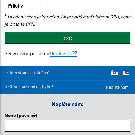
Prílohy
-
*
Uvedená cena je konečná. Ak je dodávateľ platcom DPH, cena
je vrátane DPH.
späť
Generované portálom
Uradne.sk
Je táto stránka užitočná?
Áno
Nie
Boli tieto 
Boli 
Našli ste na stránke chybu?
Napíšte nám
Napíšte nám:
Meno (povinné)