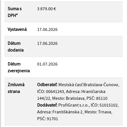
Suma s
3 879.00 €
DPH*
Suma do:
Vystavená
17.06.2026
Dátum
17.06.2026
Filtrovať
Reset
dodania
Dátum
01.07.2026
zverejnenia
Zmluvná
Odberateľ
: Mestská časť Bratislava-Čunovo,
strana
IČO: 00641243, Adresa: Hraničiarska
144/22, Mesto: Bratislava, PSČ: 85110
Dodávateľ
: ProfiGrant s.r.o., IČO: 51015102,
Adresa: Františkánska 2, Mesto: Trnava,
PSČ: 91701