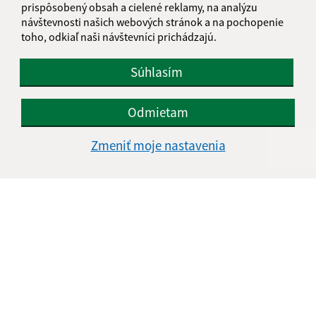
IČO: 00641243
prispôsobený obsah a cielené reklamy, na analýzu
návštevnosti našich webových stránok a na pochopenie
toho, odkiaľ naši návštevníci prichádzajú.
Súhlasím
Odmietam
Zmeniť moje nastavenia
Informácie o stránke:
Vyhlásenie o prístupnosti
Autorské práva