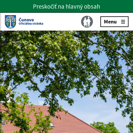
Preskočiť na hlavný obsah
Preskočiť na hlavné menu
Slovenčina
Čunovo
Menu
Oficiálna stránka