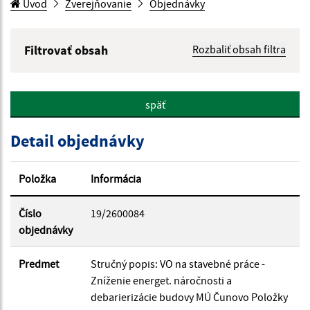
Úvod
Zverejňovanie
Objednávky
Filtrovať obsah
Rozbaliť obsah filtra
Hľadaný výraz:
späť
Hľadať v:
Detail objednávky
Typ dátumu:
Položka
Informácia
Dátum od:
Číslo
19/2600084
objednávky
Dátum do:
Predmet
Stručný popis: VO na stavebné práce -
Zníženie energet. náročnosti a
debarierizácie budovy MÚ Čunovo Položky
Suma od: