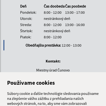
Deň
Čas doobeda
Čas poobede
Pondelok:
8:00 - 12:00
13:00 - 17:00
Utorok:
nestránkový deň
Streda:
8:00 - 12:00
13:00 - 16:00
Štvrtok:
nestránkový deň
Piatok:
8:00 - 12:00
Obedňajšia prestávka:
12:00 - 13:00
Kontakt:
Miestny úrad Čunovo
Hraničiarska 144/22
Používame cookies
851 10 Bratislava
miestnyurad@mc-cunovo.sk
Súbory cookie a ďalšie technológie sledovania používame
+421 903 808 153
na zlepšenie vášho zážitku z prehliadania našich
webových stránok, na to, aby sme vám zobrazovali