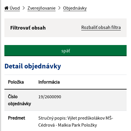
Úvod
Zverejňovanie
Objednávky
Filtrovať obsah
Rozbaliť obsah filtra
Hľadaný výraz:
späť
Hľadať v:
Detail objednávky
Typ dátumu:
Položka
Informácia
Dátum od:
Číslo
19/2600090
objednávky
Dátum do:
Predmet
Stručný popis: Výlet predškolákov MŠ-
Cédrová - Malkia Park Položky