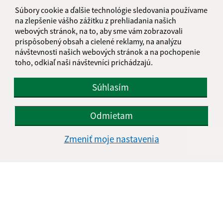
Súbory cookie a ďalšie technológie sledovania používame
miestnyurad@mc-cunovo.sk
na zlepšenie vášho zážitku z prehliadania našich
+421 903 808 153
webových stránok, na to, aby sme vám zobrazovali
prispôsobený obsah a cielené reklamy, na analýzu
IČO: 00641243
návštevnosti našich webových stránok a na pochopenie
toho, odkiaľ naši návštevníci prichádzajú.
Súhlasím
Odmietam
Zmeniť moje nastavenia