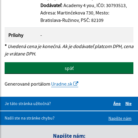
Dodávateľ
: Academy 4 you, IČO: 30793513,
Adresa: Martinčekova 730, Mesto:
Bratislava-Ružinov, PSČ: 82109
Prílohy
-
*
Uvedená cena je konečná. Ak je dodávateľ platcom DPH, cena
je vrátane DPH.
späť
Generované portálom
Uradne.sk
Je táto stránka užitočná?
Áno
Nie
Boli tieto 
Boli 
Našli ste na stránke chybu?
Napíšte nám
Napíšte nám: