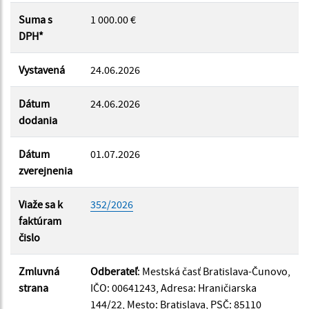
Suma od:
Suma s
1 000.00 €
DPH*
Suma do:
Vystavená
24.06.2026
Dátum
24.06.2026
dodania
Filtrovať
Reset
Dátum
01.07.2026
zverejnenia
Viaže sa k
352/2026
faktúram
čislo
Zmluvná
Odberateľ
: Mestská časť Bratislava-Čunovo,
strana
IČO: 00641243, Adresa: Hraničiarska
144/22, Mesto: Bratislava, PSČ: 85110