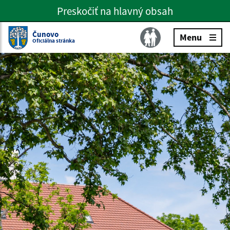
Preskočiť na hlavný obsah
Preskočiť na hlavné menu
Slovenčina
Čunovo
Menu
Oficiálna stránka