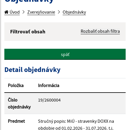
Úvod
Zverejňovanie
Objednávky
Filtrovať obsah
Rozbaliť obsah filtra
Hľadaný výraz:
späť
Hľadať v:
Detail objednávky
Typ dátumu:
Položka
Informácia
Dátum od:
Číslo
19/2600004
objednávky
Dátum do:
Predmet
Stručný popis: MiÚ - stravenky DOXX na
obdobie od 01.02.2026 - 31.07.2026, t.j.