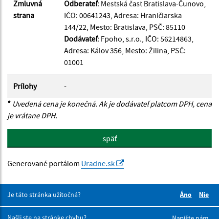
Zmluvná
Odberateľ
: Mestská časť Bratislava-Čunovo,
strana
IČO: 00641243, Adresa: Hraničiarska
144/22, Mesto: Bratislava, PSČ: 85110
Dodávateľ
: Fpoho, s.r.o., IČO: 56214863,
Adresa: Kálov 356, Mesto: Žilina, PSČ:
01001
Prílohy
-
*
Uvedená cena je konečná. Ak je dodávateľ platcom DPH, cena
je vrátane DPH.
späť
Generované portálom
Uradne.sk
Je táto stránka užitočná?
Áno
Nie
Boli tieto 
Boli 
Našli ste na stránke chybu?
Napíšte nám