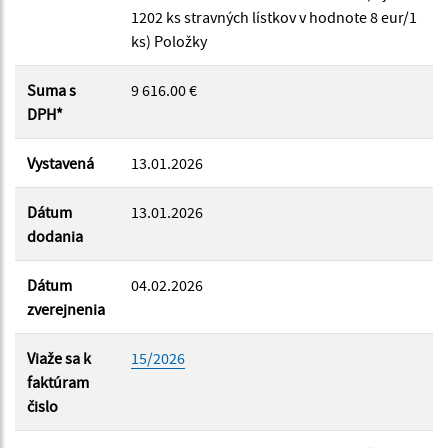
1202 ks stravných lístkov v hodnote 8 eur/1
Suma od:
ks) Položky
Suma s
9 616.00 €
Suma do:
DPH*
Vystavená
13.01.2026
Filtrovať
Reset
Dátum
13.01.2026
dodania
Dátum
04.02.2026
zverejnenia
Viaže sa k
15/2026
faktúram
čislo