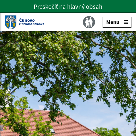
Preskočiť na hlavný obsah
Preskočiť na hlavné menu
Slovenčina
Čunovo
Menu
Oficiálna stránka