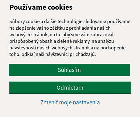
Miestny úrad Čunovo
Používame cookies
Hraničiarska 144/22
851 10 Bratislava
Súbory cookie a ďalšie technológie sledovania používame
na zlepšenie vášho zážitku z prehliadania našich
miestnyurad@mc-cunovo.sk
webových stránok, na to, aby sme vám zobrazovali
+421 903 808 153
prispôsobený obsah a cielené reklamy, na analýzu
návštevnosti našich webových stránok a na pochopenie
IČO: 00641243
toho, odkiaľ naši návštevníci prichádzajú.
Súhlasím
Odmietam
Zmeniť moje nastavenia