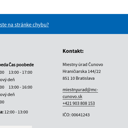
 ste na stránke chybu?
vás užitočné?
e pre vás užitočné?
Kontakt:
Miestny úrad Čunovo
beda
Čas poobede
Hraničiarska 144/22
:00
13:00 - 17:00
851 10 Bratislava
ový deň
:00
13:00 - 16:00
miestnyurad@mc-
ový deň
cunovo.sk
:00
+421 903 808 153
ka:
12:00 - 13:00
IČO: 00641243