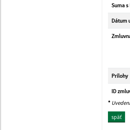
Suma s
Dátum u
Zmluvná
Prílohy
ID zmlu
*
Uvedená 
späť