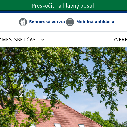
Preskočiť na hlavný obsah
Preskočiť na hlavné menu
Seniorská verzia
Mobilná aplikácia
V MESTSKEJ ČASTI
ZVER