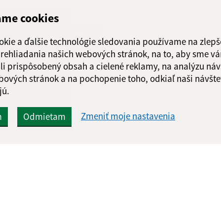
ame cookies
Google reCaptcha Response
Odoslať
ch
okie a ďalšie technológie sledovania používame na zlepš
správu
 prehliadania našich webových stránok, na to, aby sme v
li prispôsobený obsah a cielené reklamy, na analýzu náv
bových stránok a na pochopenie toho, odkiaľ naši návšte
jú.
Zmeniť moje nastavenia
m
Odmietam