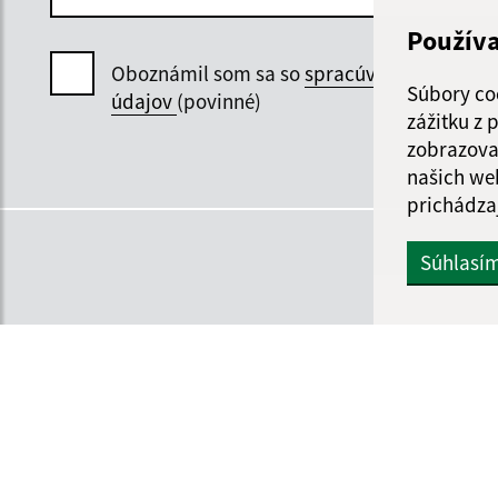
Použív
Oboznámil som sa so
spracúvaním osobný
Súbory co
údajov
(povinné)
zážitku z
zobrazova
našich we
prichádza
Súhlasí