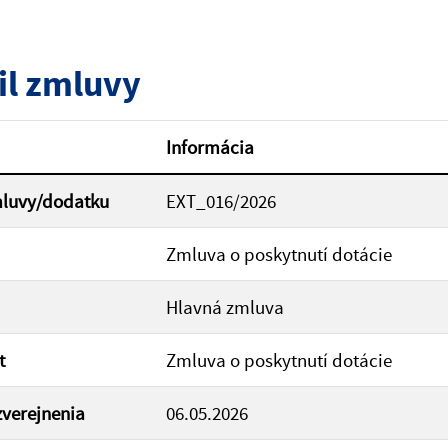
tumu:
Dátum od:
il zmluvy
od:
Suma do:
Informácia
mluvy/dodatku
EXT_016/2026
ovať
Zmluva o poskytnutí dotácie
Hlavná zmluva
t
Zmluva o poskytnutí dotácie
verejnenia
06.05.2026