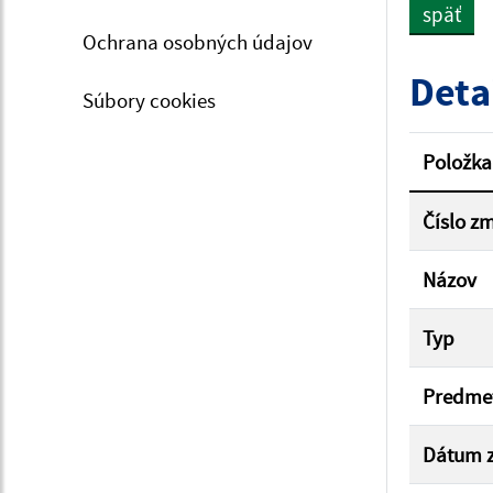
späť
Ochrana osobných údajov
Typ dá
Deta
Súbory cookies
Suma 
Položka
Číslo z
Filtr
Názov
Typ
Predme
Dátum z