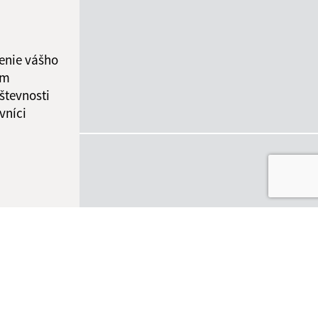
enie vášho
ám
števnosti
vníci