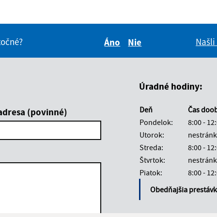
itočné?
Našli
Áno
Nie
Boli tieto informácie pre 
Boli tieto informáci
Úradné hodiny:
Deň
Čas doo
adresa (povinné)
Pondelok:
8:00 - 12
Utorok:
nestránk
Streda:
8:00 - 12
Štvrtok:
nestránk
Piatok:
8:00 - 12
Obedňajšia prestáv