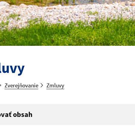
luvy
Zverejňovanie
Zmluvy
ovať obsah
ý výraz: