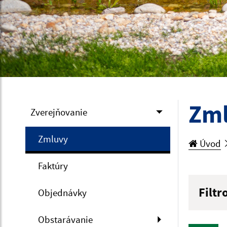
Zm
Zverejňovanie
Zmluvy
Úvod
Faktúry
Filtr
Objednávky
Hľadan
Obstarávanie