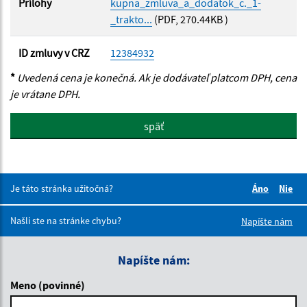
Prílohy
kupna_zmluva_a_dodatok_c._1-
_trakto...
(PDF, 270.44KB )
ID zmluvy v CRZ
12384932
*
Uvedená cena je konečná. Ak je dodávateľ platcom DPH, cena
je vrátane DPH.
späť
Je táto stránka užitočná?
Áno
Nie
Boli tieto 
Boli 
Našli ste na stránke chybu?
Napíšte nám
Napíšte nám:
Meno (povinné)