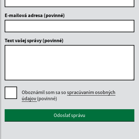
E-mailová adresa (povinné)
Text vašej správy (povinné)
Oboznámil som sa so
spracúvaním osobných
údajov
(povinné)
Google reCaptcha Response
Odoslať správu