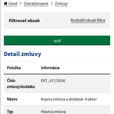
Úvod
Zverejňovanie
Zmluvy
Filtrovať obsah
Rozbaliť obsah filtra
Hľadaný výraz:
späť
Hľadať v:
Detail zmluvy
Typ dátumu:
Položka
Informácia
Dátum od:
Číslo
EXT_017/2026
zmluvy/dodatku
Dátum do:
Názov
Kúpna zmluva a dodatok- traktor
Typ
Hlavná zmluva