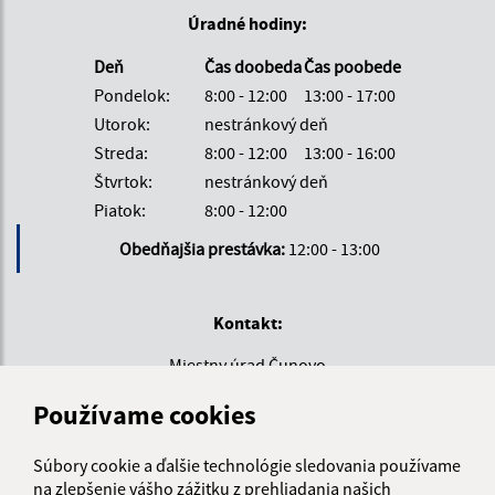
Úradné hodiny:
Deň
Čas doobeda
Čas poobede
Pondelok:
8:00 - 12:00
13:00 - 17:00
Utorok:
nestránkový deň
Streda:
8:00 - 12:00
13:00 - 16:00
Štvrtok:
nestránkový deň
Piatok:
8:00 - 12:00
Obedňajšia prestávka:
12:00 - 13:00
Kontakt:
Miestny úrad Čunovo
Hraničiarska 144/22
Používame cookies
851 10 Bratislava
miestnyurad@mc-cunovo.sk
Súbory cookie a ďalšie technológie sledovania používame
na zlepšenie vášho zážitku z prehliadania našich
+421 903 808 153