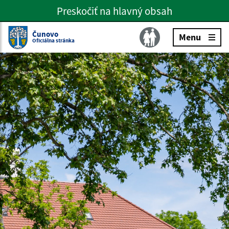
Preskočiť na hlavný obsah
Preskočiť na hlavné menu
Slovenčina
Čunovo
Menu
Oficiálna stránka