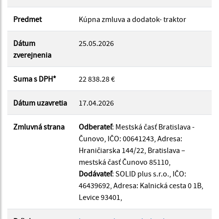
Suma od:
Predmet
Kúpna zmluva a dodatok- traktor
Suma do:
Dátum
25.05.2026
zverejnenia
Typ:
Suma s DPH*
22 838.28 €
Dátum uzavretia
17.04.2026
Filtrovať
Reset
Zmluvná strana
Odberateľ
: Mestská časť Bratislava -
Čunovo, IČO: 00641243, Adresa:
Hraničiarska 144/22, Bratislava –
mestská časť Čunovo 85110,
Dodávateľ
: SOLID plus s.r.o., IČO:
46439692, Adresa: Kalnická cesta 0 1B,
Levice 93401,