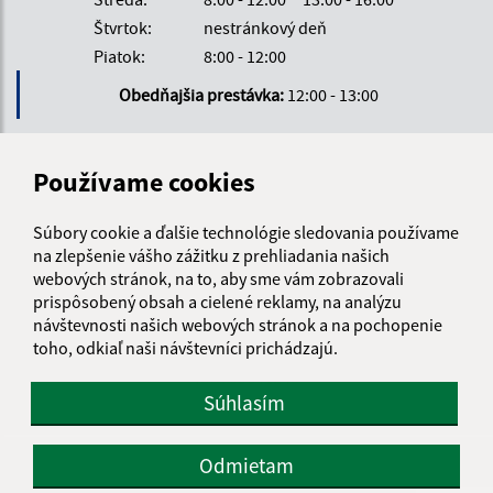
Štvrtok:
nestránkový deň
Piatok:
8:00 - 12:00
Obedňajšia prestávka:
12:00 - 13:00
Kontakt:
Používame cookies
Miestny úrad Čunovo
Súbory cookie a ďalšie technológie sledovania používame
Hraničiarska 144/22
na zlepšenie vášho zážitku z prehliadania našich
851 10 Bratislava
webových stránok, na to, aby sme vám zobrazovali
prispôsobený obsah a cielené reklamy, na analýzu
miestnyurad@mc-cunovo.sk
návštevnosti našich webových stránok a na pochopenie
+421 903 808 153
toho, odkiaľ naši návštevníci prichádzajú.
IČO: 00641243
Súhlasím
Odmietam