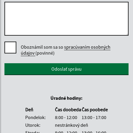
Oboznámil som sa so
spracúvaním osobných
údajov
(povinné)
Google reCaptcha Response
Odoslať správu
Úradné hodiny:
Deň
Čas doobeda
Čas poobede
Pondelok:
8:00 - 12:00
13:00 - 17:00
Utorok:
nestránkový deň
Streda:
8:00 - 12:00
13:00 - 16:00