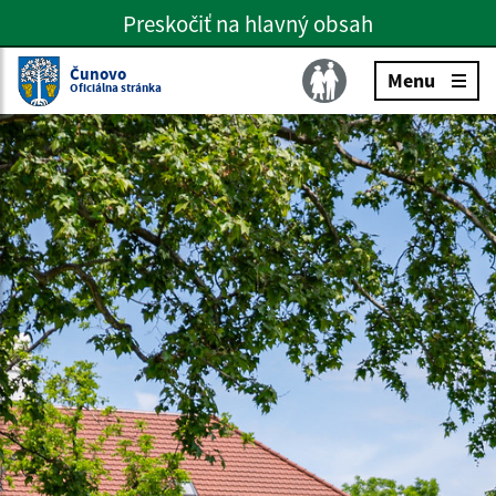
Preskočiť na hlavný obsah
Preskočiť na hlavné menu
Slovenčina
Čunovo
Menu
Oficiálna stránka