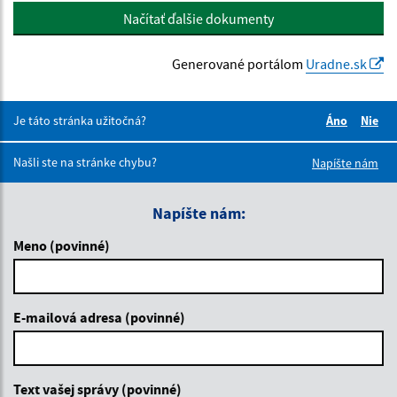
Načítať ďalšie dokumenty
Generované portálom
Uradne.sk
Je táto stránka užitočná?
Áno
Nie
Boli tieto 
Boli 
Našli ste na stránke chybu?
Napíšte nám
Napíšte nám:
Meno (povinné)
E-mailová adresa (povinné)
Text vašej správy (povinné)