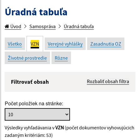
Úradná tabuľa
Úvod
Samospráva
Úradná tabuľa
Všetko
VZN
Verejné vyhlášky
Zasadnutia OZ
Životné prostredie
Rôzne
Filtrovať obsah
Rozbaliť obsah filtra
Názov:
Počet položiek na stránke:
Popis:
Výsledky vyhľadávania v
VZN
(počet dokumentov vyhovujúcich
Dátum zverejnenia od:
zadaným kritériám: 53)