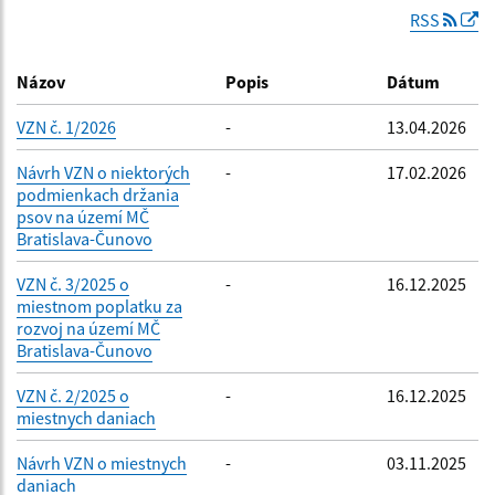
RSS
Dátum zverejnenia do:
Názov
Popis
Dátum
Platnosť od:
VZN č. 1/2026
-
13.04.2026
Návrh VZN o niektorých
-
17.02.2026
podmienkach držania
Platnosť do:
psov na území MČ
Bratislava-Čunovo
VZN č. 3/2025 o
-
16.12.2025
miestnom poplatku za
Filtrovať
Reset
rozvoj na území MČ
Bratislava-Čunovo
VZN č. 2/2025 o
-
16.12.2025
miestnych daniach
Návrh VZN o miestnych
-
03.11.2025
daniach