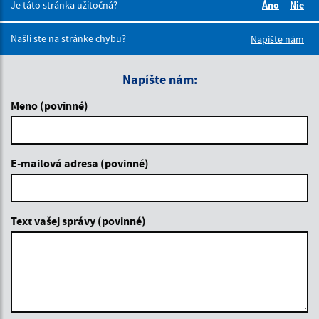
Je táto stránka užitočná?
Áno
Nie
Boli tieto 
Boli 
Našli ste na stránke chybu?
Napíšte nám
Napíšte nám:
Meno (povinné)
E-mailová adresa (povinné)
Text vašej správy (povinné)