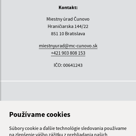
Kontakt:
Miestny úrad Čunovo
Hraničiarska 144/22
851 10 Bratislava
miestnyurad@mc-cunovo.sk
+421 903 808 153
IČO: 00641243
Používame cookies
Súbory cookie a ďalšie technológie sledovania používame
na zlepšenie vášho zážitku z prehliadania našich