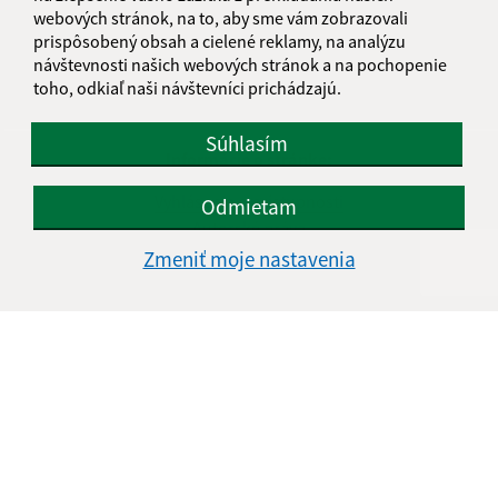
webových stránok, na to, aby sme vám zobrazovali
prispôsobený obsah a cielené reklamy, na analýzu
návštevnosti našich webových stránok a na pochopenie
toho, odkiaľ naši návštevníci prichádzajú.
Súhlasím
Informácie o stránke:
Vyhlásenie o prístupnosti
Odmietam
Autorské práva
Ochrana osobných údajov
Zmeniť moje nastavenia
Navigácia:
Vytlačiť aktuálnu stránku
Mapa stránok
Cookies
Rýchle odkazy:
Aktuality