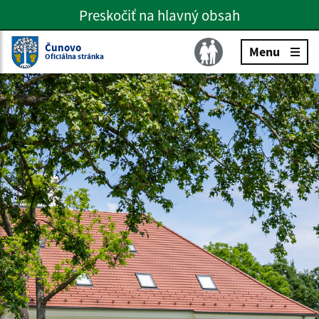
Preskočiť na hlavný obsah
Preskočiť na hlavné menu
Slovenčina
Čunovo
Menu
Oficiálna stránka