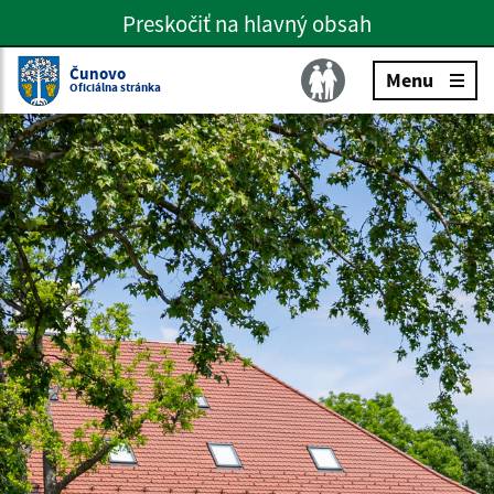
Preskočiť na hlavný obsah
Preskočiť na hlavné menu
Slovenčina
Čunovo
Menu
Oficiálna stránka