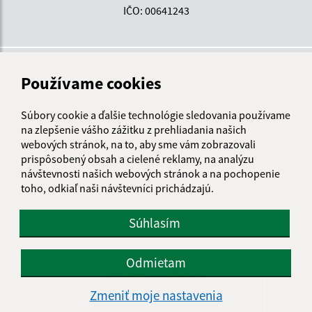
IČO: 00641243
Používame cookies
Súbory cookie a ďalšie technológie sledovania používame
na zlepšenie vášho zážitku z prehliadania našich
webových stránok, na to, aby sme vám zobrazovali
prispôsobený obsah a cielené reklamy, na analýzu
návštevnosti našich webových stránok a na pochopenie
toho, odkiaľ naši návštevníci prichádzajú.
Súhlasím
Odmietam
Informácie o stránke:
Zmeniť moje nastavenia
Vyhlásenie o prístupnosti