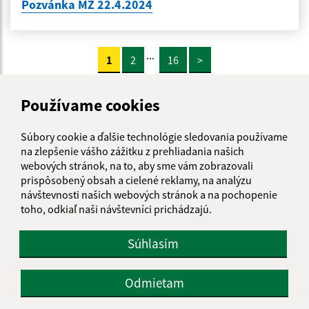
Pozvánka MZ 22.4.2024
...
1
2
16
>
12.09.2025
Používame cookies
Z technických príčin bude dnes 12.09.2025 a zajtra 13.09.2025
Súbory cookie a ďalšie technológie sledovania používame
zberný dvor ZATVORENÝ.
na zlepšenie vášho zážitku z prehliadania našich
webových stránok, na to, aby sme vám zobrazovali
prispôsobený obsah a cielené reklamy, na analýzu
návštevnosti našich webových stránok a na pochopenie
Je táto stránka užitočná?
Áno
Nie
toho, odkiaľ naši návštevníci prichádzajú.
Boli tieto 
Boli 
Našli ste na stránke chybu?
Napíšte nám
Súhlasím
Napíšte nám:
Odmietam
Meno (povinné)