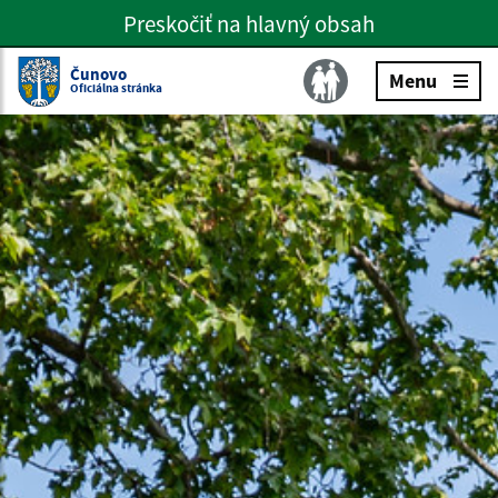
Preskočiť na hlavný obsah
Preskočiť na hlavné menu
Slovenčina
Čunovo
Menu
Oficiálna stránka