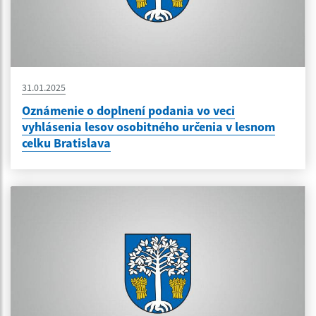
31.01.2025
Oznámenie o doplnení podania vo veci
vyhlásenia lesov osobitného určenia v lesnom
celku Bratislava