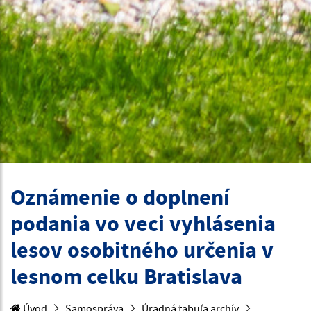
Oznámenie o doplnení
podania vo veci vyhlásenia
lesov osobitného určenia v
lesnom celku Bratislava
Úvod
Samospráva
Úradná tabuľa archív