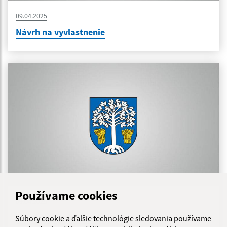
09.04.2025
Návrh na vyvlastnenie
Používame cookies
09.04.2025
Návrh na vyvlastnenie
Súbory cookie a ďalšie technológie sledovania používame