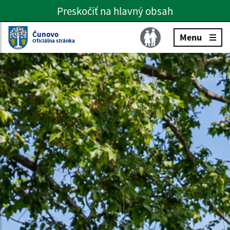
Preskočiť na hlavný obsah
Preskočiť na hlavné menu
Slovenčina
Čunovo
Menu
Oficiálna stránka