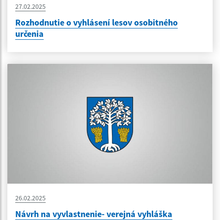
27.02.2025
Rozhodnutie o vyhlásení lesov osobitného
určenia
26.02.2025
Návrh na vyvlastnenie- verejná vyhláška