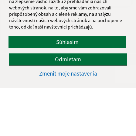
na zlepšenie vášho zážitku z prehliadania našich
webových stránok, na to, aby sme vám zobrazovali
prispôsobený obsah a cielené reklamy, na analýzu
...
1
2
36
>
návštevnosti našich webových stránok a na pochopenie
toho, odkiaľ naši návštevníci prichádzajú.
Súhlasím
Je táto stránka užitočná?
Áno
Nie
Boli tieto 
Boli 
Odmietam
Našli ste na stránke chybu?
Napíšte nám
Zmeniť moje nastavenia
Napíšte nám:
Meno (povinné)
E-mailová adresa (povinné)