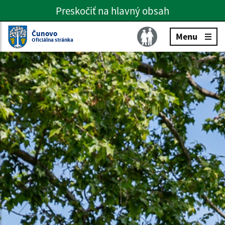
Preskočiť na hlavný obsah
Preskočiť na hlavné menu
Slovenčina
Čunovo
Menu
Oficiálna stránka