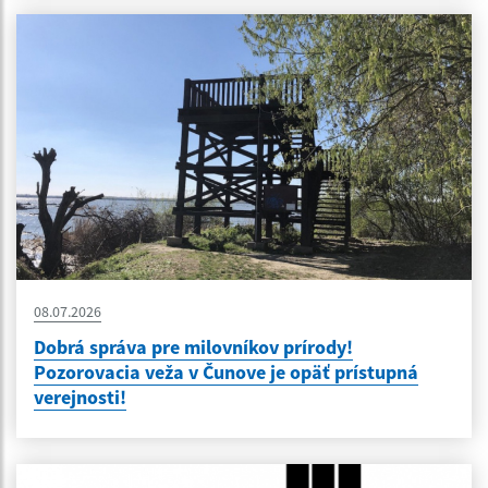
08.07.2026
Dobrá správa pre milovníkov prírody!
Pozorovacia veža v Čunove je opäť prístupná
verejnosti!