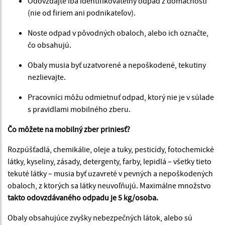
Odovzdajte iba identifikovateľný odpad z domácností
(nie od firiem ani podnikateľov).
Noste odpad v pôvodných obaloch, alebo ich označte,
čo obsahujú.
Obaly musia byť uzatvorené a nepoškodené, tekutiny
nezlievajte.
Pracovníci môžu odmietnuť odpad, ktorý nie je v súlade
s pravidlami mobilného zberu.
Čo môžete na mobilný zber priniesť?
Rozpúšťadlá, chemikálie, oleje a tuky, pesticídy, fotochemické
látky, kyseliny, zásady, detergenty, farby, lepidlá – všetky tieto
tekuté látky – musia byť uzavreté v pevných a nepoškodených
obaloch, z ktorých sa látky neuvoľňujú. Maximálne množstvo
takto odovzdávaného odpadu je 5 kg/osoba.
Obaly obsahujúce zvyšky nebezpečných látok, alebo sú