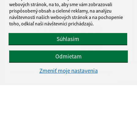
webových stránok, na to, aby sme vám zobrazovali
prispôsobený obsah a cielené reklamy, na analýzu
návštevnosti našich webových stránok a na pochopenie
toho, odkiaľ naši návštevníci prichádzajú.
Súhlasím
Odmietam
03.07.2026
Zmeniť moje nastavenia
Pozvánka- Medzinárodný hudobný festival
...
1
2
31
>
Je táto stránka užitočná?
Áno
Nie
Boli tieto 
Boli 