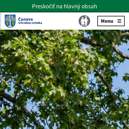
Preskočiť na hlavný obsah
Preskočiť na hlavné menu
Slovenčina
Čunovo
Menu
Oficiálna stránka