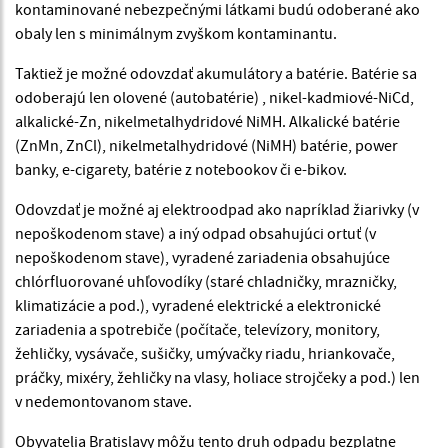
kontaminované nebezpečnými látkami budú odoberané ako
obaly len s minimálnym zvyškom kontaminantu.
Taktiež je možné odovzdať akumulátory a batérie. Batérie sa
odoberajú len olovené (autobatérie) , nikel-kadmiové-NiCd,
alkalické-Zn, nikelmetalhydridové NiMH. Alkalické batérie
(ZnMn, ZnCl), nikelmetalhydridové (NiMH) batérie, power
banky, e-cigarety, batérie z notebookov či e-bikov.
Odovzdať je možné aj elektroodpad ako napríklad žiarivky (v
nepoškodenom stave) a iný odpad obsahujúci ortuť (v
nepoškodenom stave), vyradené zariadenia obsahujúce
chlórfluorované uhľovodíky (staré chladničky, mrazničky,
klimatizácie a pod.), vyradené elektrické a elektronické
zariadenia a spotrebiče (počítače, televízory, monitory,
žehličky, vysávače, sušičky, umývačky riadu, hriankovače,
práčky, mixéry, žehličky na vlasy, holiace strojčeky a pod.) len
v nedemontovanom stave.
Obyvatelia Bratislavy môžu tento druh odpadu bezplatne