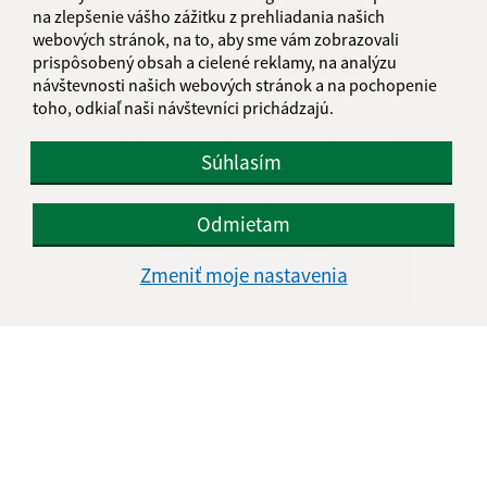
na zlepšenie vášho zážitku z prehliadania našich
webových stránok, na to, aby sme vám zobrazovali
prispôsobený obsah a cielené reklamy, na analýzu
návštevnosti našich webových stránok a na pochopenie
toho, odkiaľ naši návštevníci prichádzajú.
03.07.2026
Pozvánka- Medzinárodný hudobný festival
Súhlasím
Odmietam
...
1
2
31
>
Zmeniť moje nastavenia
Je táto stránka užitočná?
Áno
Nie
Boli tieto 
Boli 
Našli ste na stránke chybu?
Napíšte nám
Napíšte nám:
Meno (povinné)