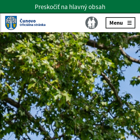
Preskočiť na hlavný obsah
Preskočiť na hlavné menu
Slovenčina
Čunovo
Menu
Oficiálna stránka