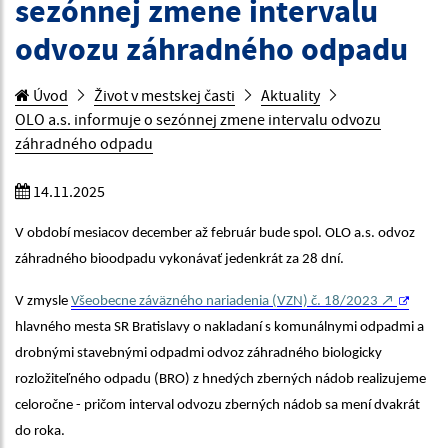
sezónnej zmene intervalu
odvozu záhradného odpadu
Úvod
Život v mestskej časti
Aktuality
OLO a.s. informuje o sezónnej zmene intervalu odvozu
záhradného odpadu
14.11.2025
V období mesiacov december až február bude spol. OLO a.s. odvoz
záhradného bioodpadu vykonávať jedenkrát za 28 dní.
V zmysle
Všeobecne záväzného nariadenia (VZN) č. 18/2023 ↗︎
hlavného mesta SR Bratislavy o nakladaní s komunálnymi odpadmi a
drobnými stavebnými odpadmi odvoz záhradného biologicky
rozložiteľného odpadu (BRO) z hnedých zberných nádob realizujeme
celoročne - pričom interval odvozu zberných nádob sa mení dvakrát
do roka.