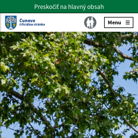
Preskočiť na hlavný obsah
Preskočiť na hlavné menu
Slovenčina
Čunovo
Menu
Oficiálna stránka