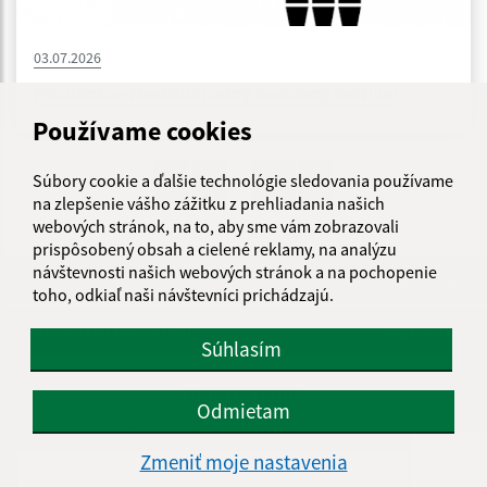
03.07.2026
Pozvánka- Medzinárodný hudobný festival
Používame cookies
...
Súbory cookie a ďalšie technológie sledovania používame
1
2
31
>
na zlepšenie vášho zážitku z prehliadania našich
webových stránok, na to, aby sme vám zobrazovali
prispôsobený obsah a cielené reklamy, na analýzu
návštevnosti našich webových stránok a na pochopenie
Je táto stránka užitočná?
Áno
Nie
toho, odkiaľ naši návštevníci prichádzajú.
Boli tieto 
Boli 
Našli ste na stránke chybu?
Napíšte nám
Súhlasím
Napíšte nám:
Odmietam
Meno (povinné)
Zmeniť moje nastavenia