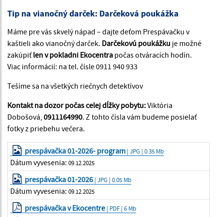
Tip na vianočný darček: Darčeková poukážka
Máme pre vás skvelý nápad – dajte deťom Prespávačku v
kaštieli ako vianočný darček.
Darčekovú poukážku
je možné
zakúpiť
len v pokladni Ekocentra
počas otváracích hodín.
Viac informácií: na tel. čísle 0911 940 933
Tešíme sa na všetkých riečnych detektívov
Kontakt na dozor počas celej dĺžky pobytu:
Viktória
Dobošová,
0911164990
. Z tohto čísla vám budeme posielať
fotky z priebehu večera.
prespávačka 01-2026- program
| JPG | 0.35 Mb
Dátum vyvesenia:
09.12.2025
prespávačka 01-2026
| JPG | 0.05 Mb
Dátum vyvesenia:
09.12.2025
prespávačka v Ekocentre
| PDF | 6 Mb