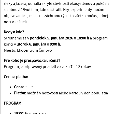
rieky a jazera, odhalia skryté súvislosti ekosystémov a pokúsia
sa obnoviť život tam, kde sa stratil. Hry, experimenty, nočné
objavovanie aj misia na záchranu rýb – to všetko počas jednej
noci v kaštieli.
Kedy a kde?
Stretneme sa v
pondelok 5. januára 2026 o 18:00
h
a program
končí v
utorok 6. januára o 9:00
h
.
Miesto: Ekocentrum Čunovo
Pre koho je prespávačka určená?
Program je pripravený pre deti vo veku 7 – 12 rokov.
Cena a platba:
Cena:
39,- €
Platba:
možná v hotovosti alebo kartou v deň podujatia
PROGRAM:
18:00:
Príchod detí