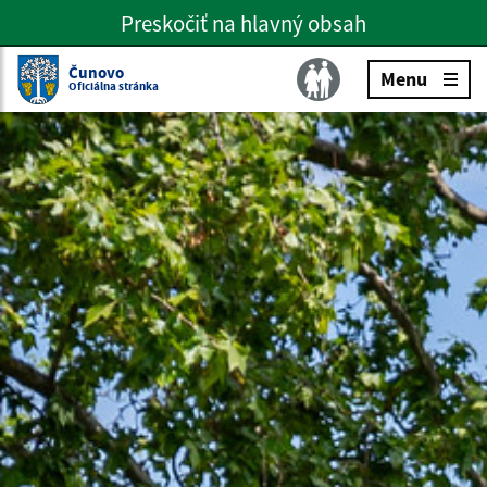
Preskočiť na hlavný obsah
Preskočiť na hlavné menu
Slovenčina
Čunovo
Menu
Oficiálna stránka