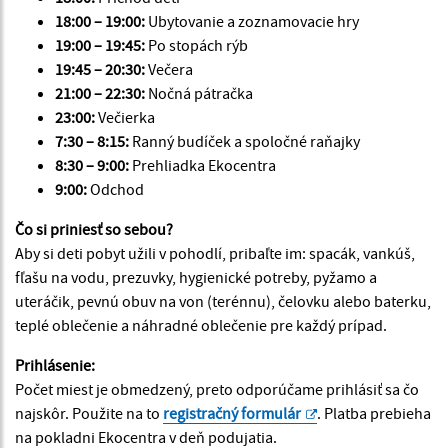
18:00 – 19:00:
Ubytovanie a zoznamovacie hry
19:00 – 19:45:
Po stopách rýb
19:45 – 20:30:
Večera
21:00 – 22:30:
Nočná pátračka
23:00:
Večierka
7:30 – 8:15:
Ranný budíček a spoločné raňajky
8:30 – 9:00:
Prehliadka Ekocentra
9:00:
Odchod
Čo si priniesť so sebou?
Aby si deti pobyt užili v pohodlí, pribaľte im: spacák, vankúš,
fľašu na vodu, prezuvky, hygienické potreby, pyžamo a
uteráčik, pevnú obuv na von (terénnu), čelovku alebo baterku,
teplé oblečenie a náhradné oblečenie pre každý prípad.
Prihlásenie:
Počet miest je obmedzený, preto odporúčame prihlásiť sa čo
najskôr. Použite na to
registračný formulár
. Platba prebieha
na pokladni Ekocentra v deň podujatia.