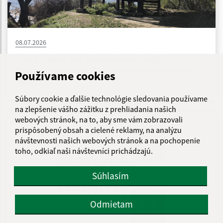
08.07.2026
Dobrá správa pre milovníkov prírody!
Pozorovacia veža v Čunove je opäť prístupná
Používame cookies
verejnosti!
Súbory cookie a ďalšie technológie sledovania používame
na zlepšenie vášho zážitku z prehliadania našich
webových stránok, na to, aby sme vám zobrazovali
prispôsobený obsah a cielené reklamy, na analýzu
návštevnosti našich webových stránok a na pochopenie
toho, odkiaľ naši návštevníci prichádzajú.
Súhlasím
Odmietam