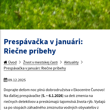
Prespávačka v januári:
Riečne príbehy
Úvod
Život v mestskej časti
Aktuality
Prespávačka v januári: Riečne príbehy
09.12.2025
Doprajte deťom noc plnú dobrodružstva v Ekocentre Čunovo!
Na ďalšej prespávačke (
5. – 6.1.2026
) sa deti zmenia na
riečnych detektívov a preskúmajú tajomstvá života rýb. Vydajú
sa po stopách záhadného zmiznutia vodných obyvateľov z