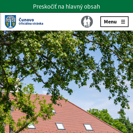
Preskočiť na hlavný obsah
Preskočiť na hlavné menu
Slovenčina
Čunovo
Menu
Oficiálna stránka