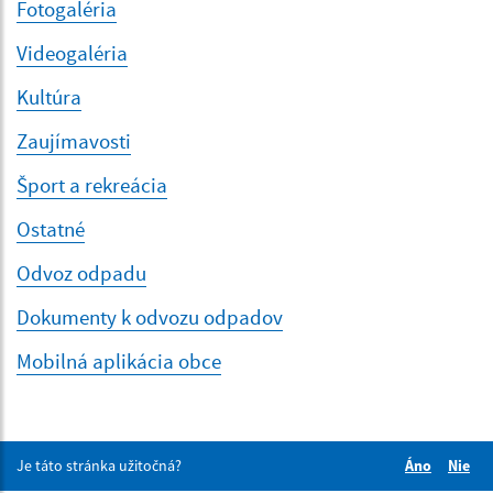
Fotogaléria
Videogaléria
Kultúra
Zaujímavosti
Šport a rekreácia
Ostatné
Odvoz odpadu
Dokumenty k odvozu odpadov
Mobilná aplikácia obce
Je táto stránka užitočná?
Áno
Nie
Boli tieto 
Boli 