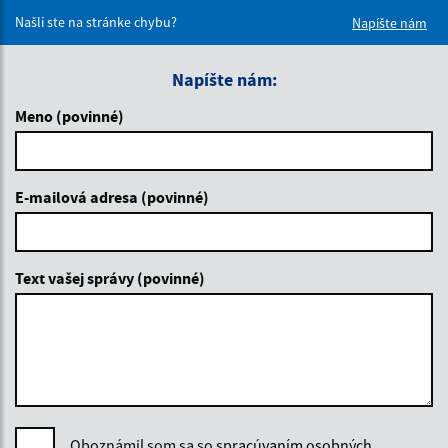
Našli ste na stránke chybu?
Napíšte nám
Napíšte nám:
Meno (povinné)
E-mailová adresa (povinné)
Text vašej správy (povinné)
Oboznámil som sa so
spracúvaním osobných