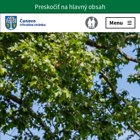
Preskočiť na hlavný obsah
Preskočiť na hlavné menu
Slovenčina
Čunovo
Menu
Oficiálna stránka