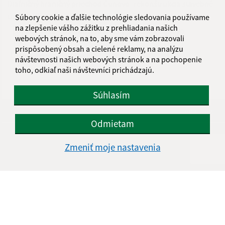
Diaľničný hraničný priechod Čunovo- rekonštrukcia stavebné
úpravy HP- zaslanie oznámenia o zmene
Súbory cookie a ďalšie technológie sledovania používame
na zlepšenie vášho zážitku z prehliadania našich
208 2016 – Diaľničný hraničný priechod Čunovo
webových stránok, na to, aby sme vám zobrazovali
| PDF | 1.57 Mb
prispôsobený obsah a cielené reklamy, na analýzu
Dátum vyvesenia:
02.05.2025
návštevnosti našich webových stránok a na pochopenie
toho, odkiaľ naši návštevníci prichádzajú.
Súhlasím
Je táto stránka užitočná?
Áno
Nie
Boli tieto 
Boli 
Odmietam
Našli ste na stránke chybu?
Napíšte nám
Zmeniť moje nastavenia
Napíšte nám:
Meno (povinné)
E-mailová adresa (povinné)