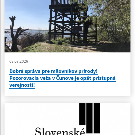
08.07.2026
Dobrá správa pre milovníkov prírody!
Pozorovacia veža v Čunove je opäť prístupná
verejnosti!