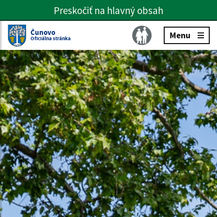
Preskočiť na hlavný obsah
Preskočiť na hlavné menu
Slovenčina
Čunovo
Menu
Oficiálna stránka