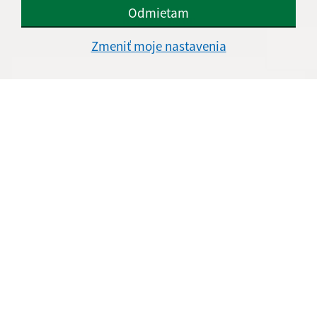
Odmietam
Napíšte nám:
Zmeniť moje nastavenia
Meno (povinné)
E-mailová adresa (povinné)
Text vašej správy (povinné)
Oboznámil som sa so
spracúvaním osobných
údajov
(povinné)