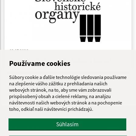
03.07.2026
Pozvánka- Medzinárodný hudobný festival
Používame cookies
Súbory cookie a ďalšie technológie sledovania používame
...
na zlepšenie vášho zážitku z prehliadania našich
1
2
31
>
webových stránok, na to, aby sme vám zobrazovali
prispôsobený obsah a cielené reklamy, na analýzu
návštevnosti našich webových stránok a na pochopenie
toho, odkiaľ naši návštevníci prichádzajú.
Je táto stránka užitočná?
Áno
Nie
Boli tieto 
Boli 
Súhlasím
Našli ste na stránke chybu?
Napíšte nám