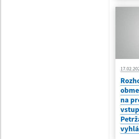
17.02.20
Rozho
obme
na pr
vstu
Petrž
vyhl