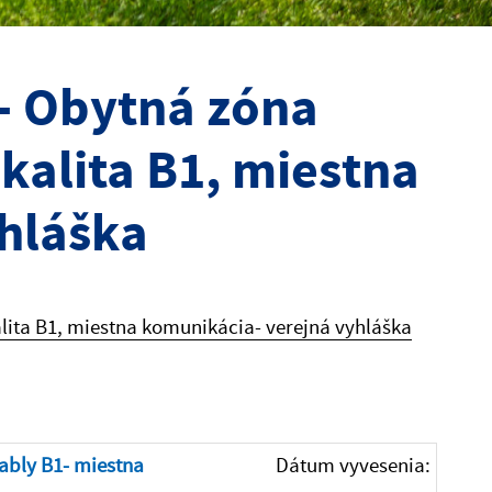
- Obytná zóna
kalita B1, miestna
hláška
lita B1, miestna komunikácia- verejná vyhláška
ably B1- miestna
Dátum vyvesenia: