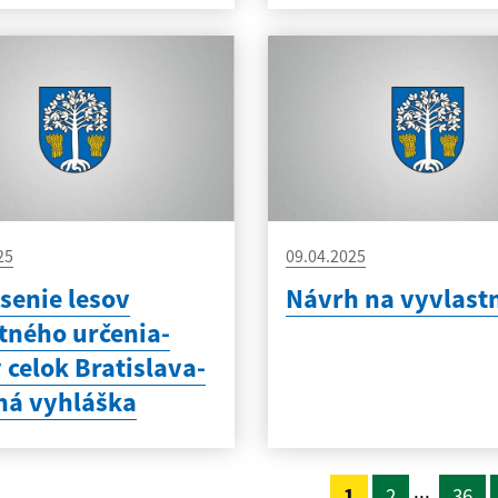
25
09.04.2025
senie lesov
Návrh na vyvlast
tného určenia-
 celok Bratislava-
ná vyhláška
...
1
2
36