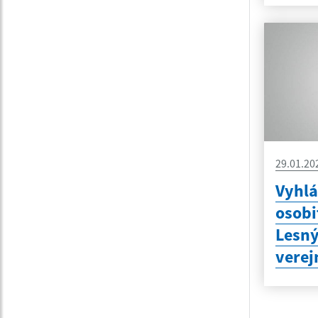
29.01.20
Vyhlá
osobi
Lesný
verej