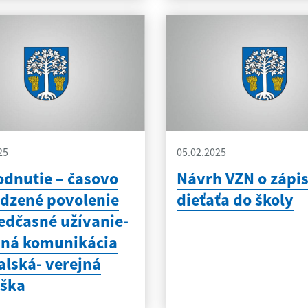
25
05.02.2025
dnutie – časovo
Návrh VZN o zápi
dzené povolenie
dieťaťa do školy
edčasné užívanie-
pná komunikácia
alská- verejná
áška