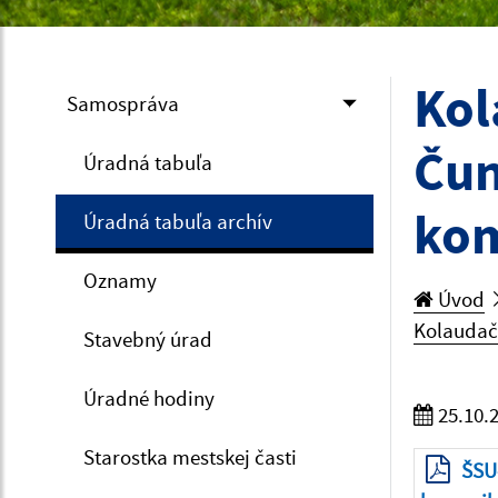
Kol
Samospráva
Čun
Úradná tabuľa
kom
Úradná tabuľa archív
Oznamy
Úvod
Kolaudačn
Stavebný úrad
Úradné hodiny
25.10.
Starostka mestskej časti
ŠSU