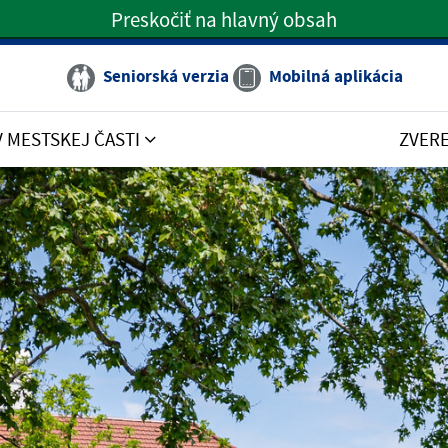
Preskočiť na hlavný obsah
Preskočiť na hlavné menu
Seniorská verzia
Mobilná aplikácia
V MESTSKEJ ČASTI
ZVER