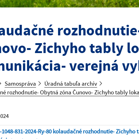
audačné rozhodnutie
ovo- Zichyho tably lo
unikácia- verejná vy
Samospráva
Úradná tabuľa archív
é rozhodnutie- Obytná zóna Čunovo- Zichyho tably loka
2024
-1048-831-2024-Ry-80 kolaudačné rozhodnutie- Zichyho t