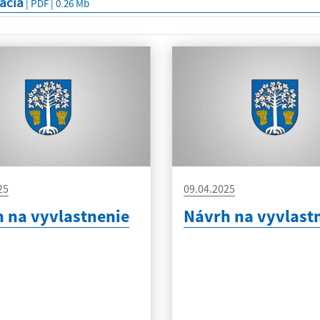
ácia
| PDF | 0.26 Mb
25
09.04.2025
 na vyvlastnenie
Návrh na vyvlast