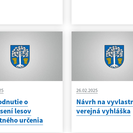
25
26.02.2025
dnutie o
Návrh na vyvlast
sení lesov
verejná vyhláška
tného určenia