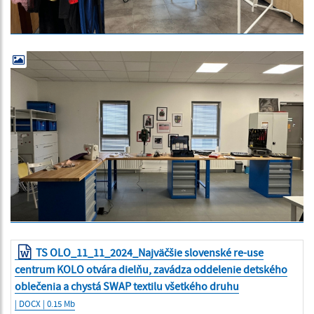
TS OLO_11_11_2024_Najväčšie slovenské re-use
centrum KOLO otvára dielňu, zavádza oddelenie detského
oblečenia a chystá SWAP textilu všetkého druhu
| DOCX | 0.15 Mb