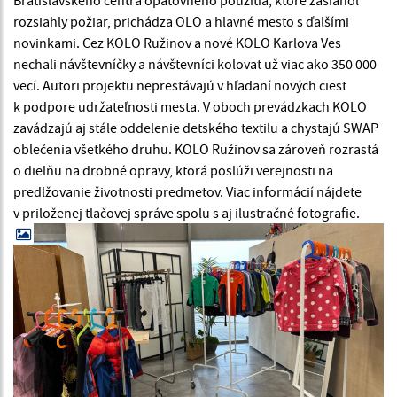
rozsiahly požiar, prichádza OLO a hlavné mesto s ďalšími
novinkami. Cez KOLO Ružinov a nové KOLO Karlova Ves
nechali návštevníčky a návštevníci kolovať už viac ako 350 000
vecí. Autori projektu neprestávajú v hľadaní nových ciest
k podpore udržateľnosti mesta. V oboch prevádzkach KOLO
zavádzajú aj stále oddelenie detského textilu a chystajú SWAP
oblečenia všetkého druhu. KOLO Ružinov sa zároveň rozrastá
o dielňu na drobné opravy, ktorá poslúži verejnosti na
predlžovanie životnosti predmetov. Viac informácií nájdete
v priloženej tlačovej správe spolu s aj ilustračné fotografie.