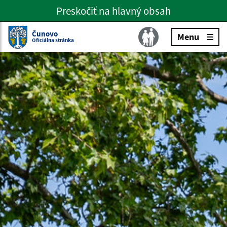
Preskočiť na hlavný obsah
Preskočiť na hlavné menu
Slovenčina
Čunovo
Menu
Oficiálna stránka