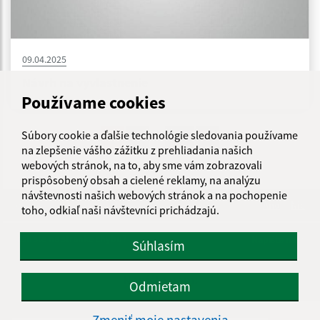
09.04.2025
Návrh na vyvlastnenie
Používame cookies
Súbory cookie a ďalšie technológie sledovania používame
...
1
2
36
>
na zlepšenie vášho zážitku z prehliadania našich
webových stránok, na to, aby sme vám zobrazovali
prispôsobený obsah a cielené reklamy, na analýzu
návštevnosti našich webových stránok a na pochopenie
Je táto stránka užitočná?
Áno
Nie
toho, odkiaľ naši návštevníci prichádzajú.
Boli tieto 
Boli 
Našli ste na stránke chybu?
Napíšte nám
Súhlasím
Napíšte nám:
Odmietam
Meno (povinné)
Zmeniť moje nastavenia