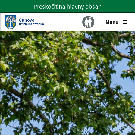
Preskočiť na hlavný obsah
Preskočiť na hlavné menu
Slovenčina
Čunovo
Menu
Oficiálna stránka