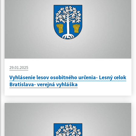
29.01.2025
Vyhlásenie lesov osobitného určenia- Lesný celok
Bratislava- verejná vyhláška