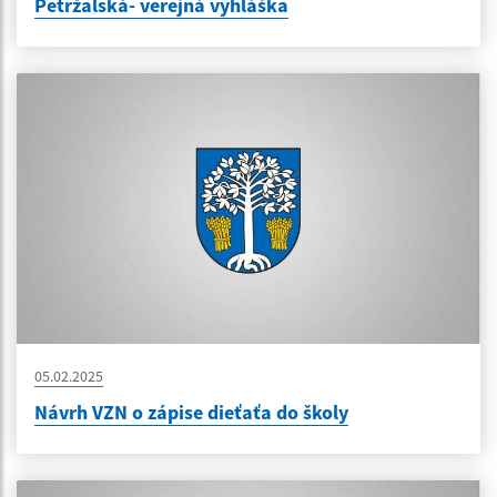
Petržalská- verejná vyhláška
05.02.2025
Návrh VZN o zápise dieťaťa do školy