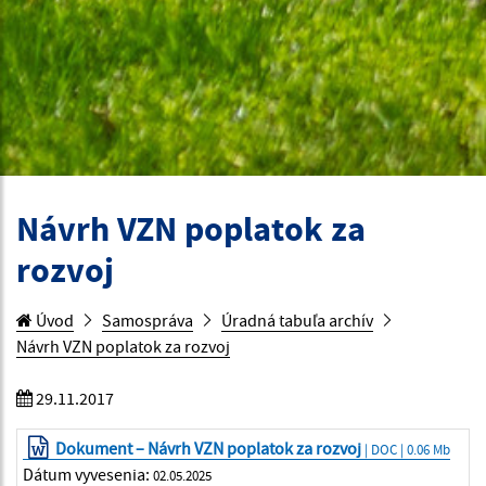
Návrh VZN poplatok za
rozvoj
Úvod
Samospráva
Úradná tabuľa archív
Návrh VZN poplatok za rozvoj
29.11.2017
Dokument – Návrh VZN poplatok za rozvoj
| DOC | 0.06 Mb
Dátum vyvesenia:
02.05.2025