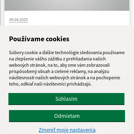
09.04.2025
Návrh na vyvlastnenie
Používame cookies
...
Súbory cookie a ďalšie technológie sledovania používame
1
2
36
>
na zlepšenie vášho zážitku z prehliadania našich
webových stránok, na to, aby sme vám zobrazovali
prispôsobený obsah a cielené reklamy, na analýzu
návštevnosti našich webových stránok a na pochopenie
Je táto stránka užitočná?
Áno
Nie
toho, odkiaľ naši návštevníci prichádzajú.
Boli tieto 
Boli 
Našli ste na stránke chybu?
Napíšte nám
Súhlasím
Napíšte nám:
Odmietam
Meno (povinné)
Zmeniť moje nastavenia