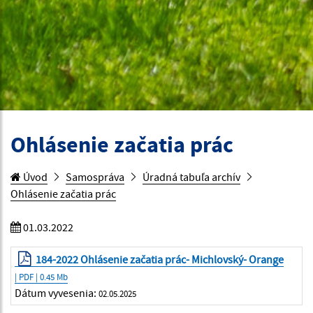
Ohlásenie začatia prác
Úvod
Samospráva
Úradná tabuľa archív
Ohlásenie začatia prác
01.03.2022
184-2022 Ohlásenie začatia prác- Michlovský- Orange
| PDF | 0.45 Mb
Dátum vyvesenia:
02.05.2025