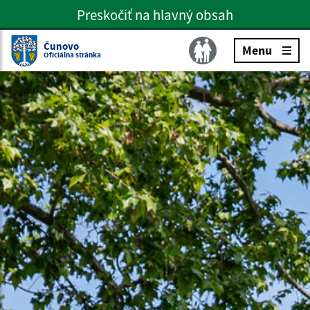
Preskočiť na hlavný obsah
Preskočiť na hlavné menu
Slovenčina
Čunovo
Menu
Oficiálna stránka