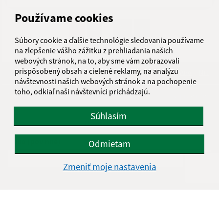
Používame cookies
...
1
2
31
>
Súbory cookie a ďalšie technológie sledovania používame
na zlepšenie vášho zážitku z prehliadania našich
webových stránok, na to, aby sme vám zobrazovali
prispôsobený obsah a cielené reklamy, na analýzu
Je táto stránka užitočná?
Áno
Nie
Boli tieto 
Boli 
návštevnosti našich webových stránok a na pochopenie
toho, odkiaľ naši návštevníci prichádzajú.
Našli ste na stránke chybu?
Napíšte nám
Súhlasím
Napíšte nám:
Meno (povinné)
Odmietam
Zmeniť moje nastavenia
E-mailová adresa (povinné)