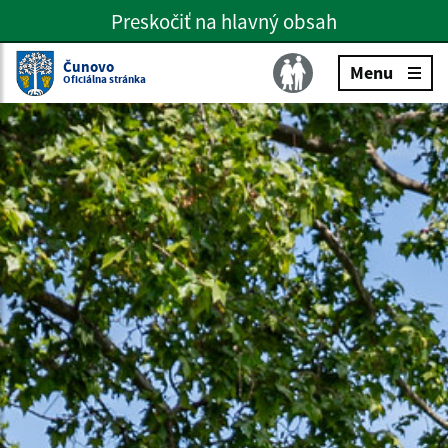
Preskočiť na hlavný obsah
Preskočiť na hlavné menu
Slovenčina
Čunovo
Menu
Oficiálna stránka