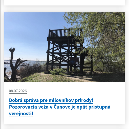
08.07.2026
Dobrá správa pre milovníkov prírody!
Pozorovacia veža v Čunove je opäť prístupná
verejnosti!