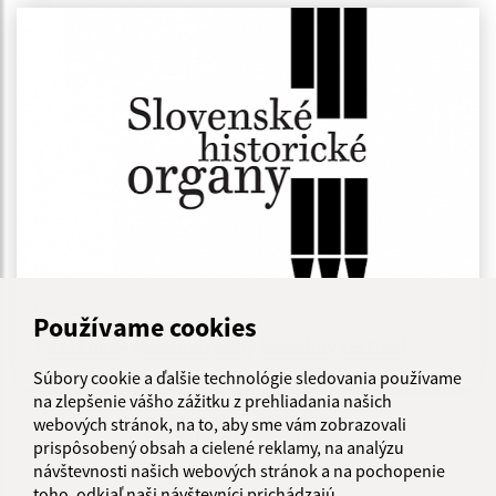
03.07.2026
Používame cookies
Pozvánka- Medzinárodný hudobný festival
Súbory cookie a ďalšie technológie sledovania používame
na zlepšenie vášho zážitku z prehliadania našich
webových stránok, na to, aby sme vám zobrazovali
...
1
2
31
>
prispôsobený obsah a cielené reklamy, na analýzu
návštevnosti našich webových stránok a na pochopenie
toho, odkiaľ naši návštevníci prichádzajú.