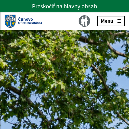
Preskočiť na hlavný obsah
Preskočiť na hlavné menu
Slovenčina
Čunovo
Menu
Oficiálna stránka