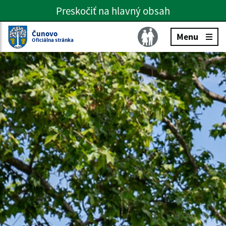
Preskočiť na hlavný obsah
Preskočiť na hlavné menu
Slovenčina
Čunovo
Menu
Oficiálna stránka