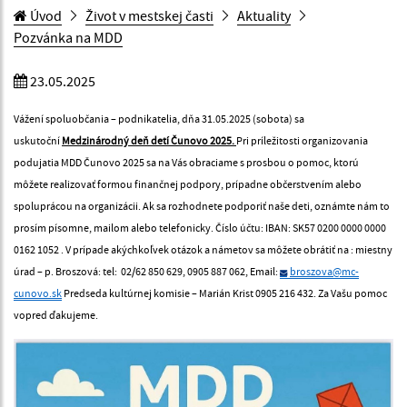
Úvod
Život v mestskej časti
Aktuality
Pozvánka na MDD
23.05.2025
Vážení spoluobčania – podnikatelia,
dňa 31.05.2025 (sobota) sa
uskutoční
Medzinárodný deň detí Čunovo 2025.
Pri príležitosti organizovania
podujatia MDD Čunovo 2025 sa na Vás obraciame s prosbou o pomoc, ktorú
môžete realizovať formou finančnej podpory, prípadne občerstvením alebo
spoluprácou na organizácii.
Ak sa rozhodnete podporiť naše deti, oznámte nám to
prosím písomne, mailom alebo telefonicky.
Číslo účtu: IBAN: SK57 0200 0000 0000
0162 1052 .
V prípade akýchkoľvek otázok a námetov
sa môžete obrátiť na :
miestny
úrad – p. Broszová:
tel: 02/62 850 629, 0905 887 062,
Email:
broszova@mc-
cunovo.sk
Predseda kultúrnej komisie –
Marián Krist 0905 216 432.
Za Vašu pomoc
vopred ďakujeme.