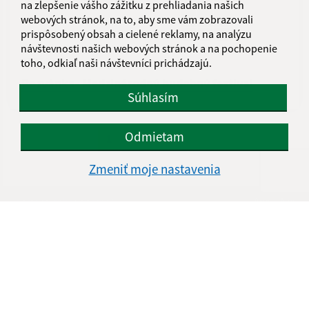
na zlepšenie vášho zážitku z prehliadania našich
webových stránok, na to, aby sme vám zobrazovali
prispôsobený obsah a cielené reklamy, na analýzu
návštevnosti našich webových stránok a na pochopenie
03.07.2026
toho, odkiaľ naši návštevníci prichádzajú.
Pozvánka- Medzinárodný hudobný festival
Súhlasím
...
Odmietam
1
2
31
>
Zmeniť moje nastavenia
Je táto stránka užitočná?
Áno
Nie
Boli tieto 
Boli 
Našli ste na stránke chybu?
Napíšte nám
Napíšte nám:
Meno (povinné)