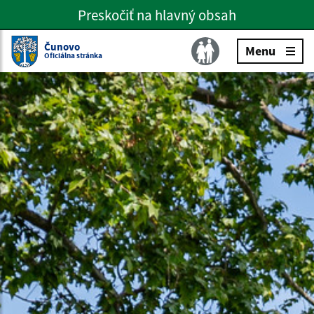
Preskočiť na hlavný obsah
Preskočiť na hlavné menu
Slovenčina
Čunovo
Menu
Oficiálna stránka