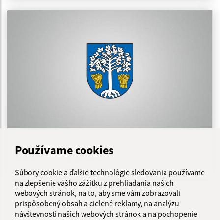
09.04.2025
Používame cookies
Návrh na vyvlastnenie
Súbory cookie a ďalšie technológie sledovania používame
na zlepšenie vášho zážitku z prehliadania našich
webových stránok, na to, aby sme vám zobrazovali
...
1
2
36
>
prispôsobený obsah a cielené reklamy, na analýzu
návštevnosti našich webových stránok a na pochopenie