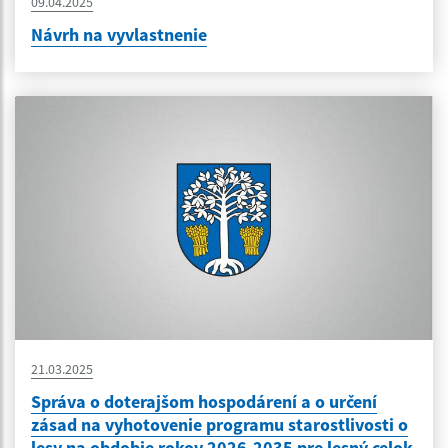
09.04.2025
Návrh na vyvlastnenie
21.03.2025
Správa o doterajšom hospodárení a o určení
zásad na vyhotovenie programu starostlivosti o
lesy na obdobie rokov 2026-2035 pre lesný celok