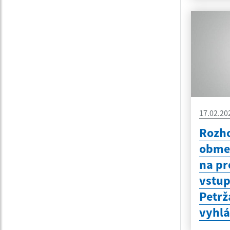
17.02.20
Rozho
obme
na pr
vstu
Petrž
vyhl