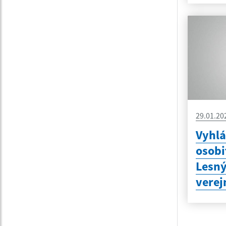
29.01.20
Vyhlá
osobi
Lesný
verej