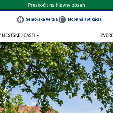
Preskočiť na hlavný obsah
Preskočiť na hlavné menu
Seniorská verzia
Mobilná aplikácia
V MESTSKEJ ČASTI
ZVER