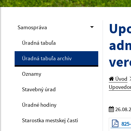
Upo
Samospráva
adm
Úradná tabuľa
ver
Úradná tabuľa archív
Oznamy
Úvod
Upovedome
Stavebný úrad
Úradné hodiny
26.08.
Starostka mestskej časti
825-