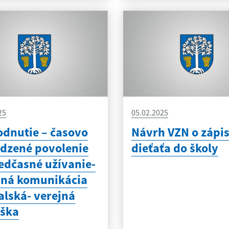
25
05.02.2025
dnutie – časovo
Návrh VZN o zápi
dzené povolenie
dieťaťa do školy
edčasné užívanie-
pná komunikácia
alská- verejná
áška