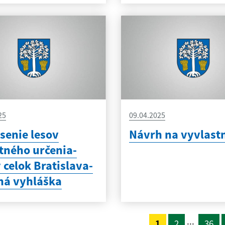
25
09.04.2025
senie lesov
Návrh na vyvlast
tného určenia-
 celok Bratislava-
ná vyhláška
...
1
2
36