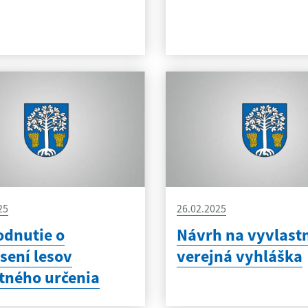
25
26.02.2025
dnutie o
Návrh na vyvlast
sení lesov
verejná vyhláška
tného určenia