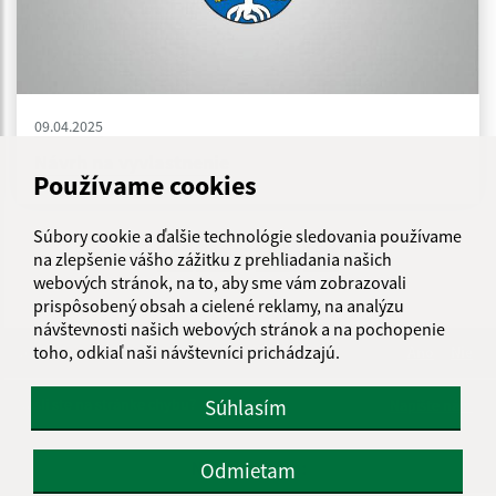
09.04.2025
Návrh na vyvlastnenie
Používame cookies
Súbory cookie a ďalšie technológie sledovania používame
...
1
2
36
>
na zlepšenie vášho zážitku z prehliadania našich
webových stránok, na to, aby sme vám zobrazovali
prispôsobený obsah a cielené reklamy, na analýzu
návštevnosti našich webových stránok a na pochopenie
toho, odkiaľ naši návštevníci prichádzajú.
Je táto stránka užitočná?
Áno
Nie
Boli tieto 
Boli 
Súhlasím
Našli ste na stránke chybu?
Napíšte nám
Napíšte nám:
Odmietam