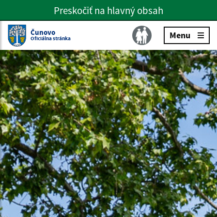
Preskočiť na hlavný obsah
Preskočiť na hlavné menu
Slovenčina
Čunovo
Menu
Oficiálna stránka