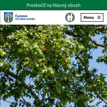
Preskočiť na hlavný obsah
Preskočiť na hlavné menu
Slovenčina
Čunovo
Menu
Oficiálna stránka