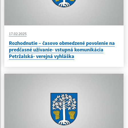
17.02.2025
Rozhodnutie – časovo obmedzené povolenie na
predčasné užívanie- vstupná komunikácia
Petržalská- verejná vyhláška