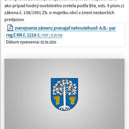
ako prípad hodný osobitného zreteľa podľa §9a, ods. 9 písm.c)
zákona č. 138/1991 Zb. o majetku obcí v znení neskorších
predpisov
zverejnenie zámeru prenajať nehnuteľnosť- A.B.- par
reg E KN č. 1210-1
| PDF | 0.35 Mb
Dátum vyvesenia:
02.05.2025