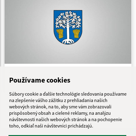
09.04.2025
Používame cookies
Návrh na vyvlastnenie
Súbory cookie a ďalšie technológie sledovania používame
na zlepšenie vášho zážitku z prehliadania našich
...
webových stránok, na to, aby sme vám zobrazovali
1
2
36
>
prispôsobený obsah a cielené reklamy, na analýzu
návštevnosti našich webových stránok a na pochopenie
toho, odkiaľ naši návštevníci prichádzajú.
Je táto stránka užitočná?
Áno
Nie