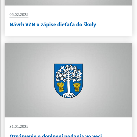
05.02.2025
Návrh VZN o zápise dieťaťa do školy
31.01.2025
Oznámenie o doplnení podania vo veci