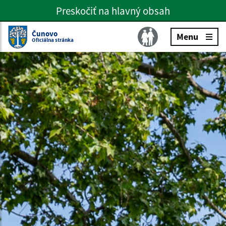
Preskočiť na hlavný obsah
Preskočiť na hlavné menu
Slovenčina
Čunovo
Menu
Oficiálna stránka