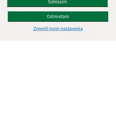
Súhlasím
Našli ste na stránke chybu?
Napíšte nám
Odmietam
Napíšte nám:
Zmeniť moje nastavenia
Meno (povinné)
E-mailová adresa (povinné)
Text vašej správy (povinné)