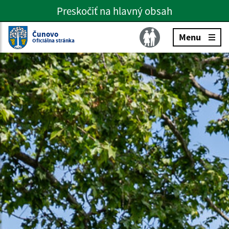
Preskočiť na hlavný obsah
Preskočiť na hlavné menu
Slovenčina
Čunovo
Menu
Oficiálna stránka