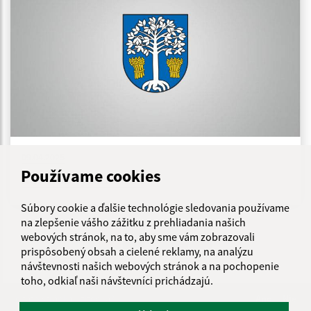
09.04.2025
Používame cookies
Návrh na vyvlastnenie
Súbory cookie a ďalšie technológie sledovania používame
na zlepšenie vášho zážitku z prehliadania našich
...
1
2
36
>
webových stránok, na to, aby sme vám zobrazovali
prispôsobený obsah a cielené reklamy, na analýzu
návštevnosti našich webových stránok a na pochopenie
toho, odkiaľ naši návštevníci prichádzajú.
Je táto stránka užitočná?
Áno
Nie
Boli tieto 
Boli 