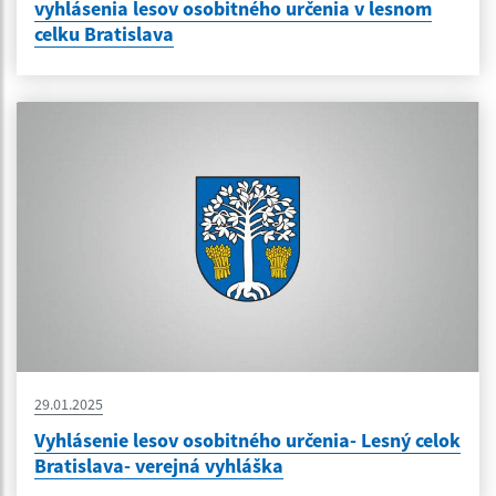
vyhlásenia lesov osobitného určenia v lesnom
celku Bratislava
29.01.2025
Vyhlásenie lesov osobitného určenia- Lesný celok
Bratislava- verejná vyhláška